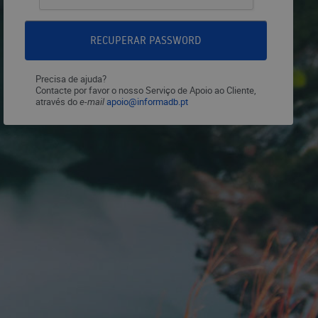
RECUPERAR PASSWORD
Precisa de ajuda?
Contacte por favor o nosso Serviço de Apoio ao Cliente,
através do
e-mail
apoio@informadb.pt