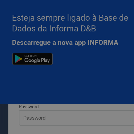
Esteja sempre ligado à Base de
Dados da Informa D&B
Por favor, introduza os seus dados da Informa D&B e pr
Descarregue a nova app INFORMA
LOGIN
Aceda 
Aceda à sua área privada
Email ou utilizador
Password