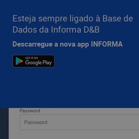
Esteja sempre ligado à Base de
Dados da Informa D&B
Por favor, introduza os seus dados da Informa D&B e pr
Descarregue a nova app INFORMA
LOGIN
Aceda 
Aceda à sua área privada
Email ou utilizador
Password