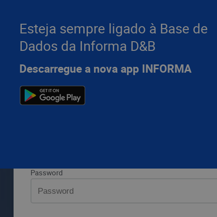
Esteja sempre ligado à Base de
Dados da Informa D&B
Por favor, introduza os seus dados da Informa D&B e pr
Descarregue a nova app INFORMA
LOGIN
Aceda 
Aceda à sua área privada
Email ou utilizador
Password