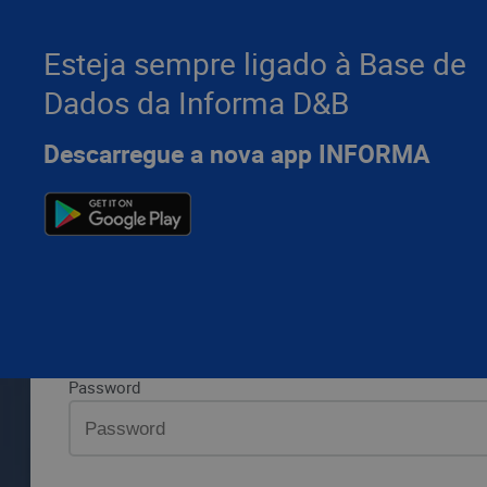
Esteja sempre ligado à Base de
Dados da Informa D&B
Por favor, introduza os seus dados da Informa D&B e pr
Descarregue a nova app INFORMA
LOGIN
Aceda 
Aceda à sua área privada
Email ou utilizador
Password