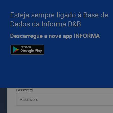
Esteja sempre ligado à Base de
Dados da Informa D&B
Por favor, introduza os seus dados da Informa D&B e pr
Descarregue a nova app INFORMA
LOGIN
Aceda 
Aceda à sua área privada
Email ou utilizador
Password