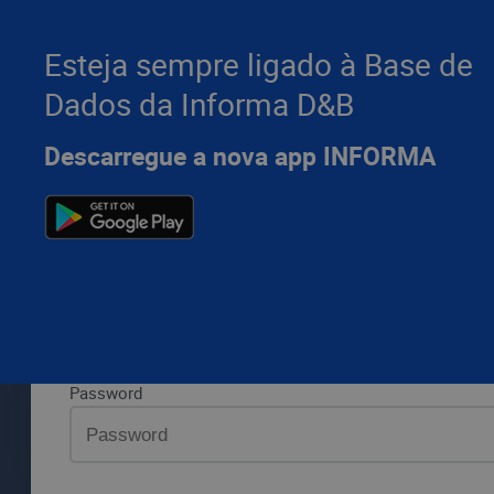
Esteja sempre ligado à Base de
Dados da Informa D&B
Por favor, introduza os seus dados da Informa D&B e pr
Descarregue a nova app INFORMA
LOGIN
Aceda 
Aceda à sua área privada
Email ou utilizador
Password